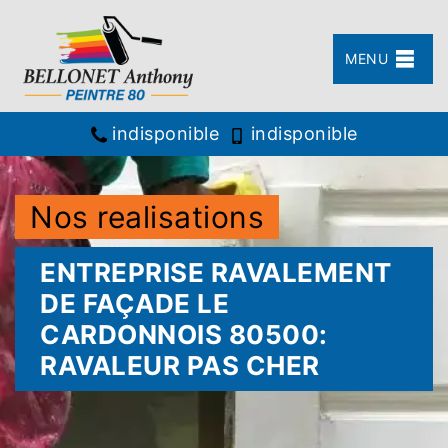
MENU
indisponible
indisponible
Nos realisations
ENTREPRISE RAVALEMENT
DE FAÇADE LE
CARDONNOIS 80500:
RAVALEUR PAS CHER