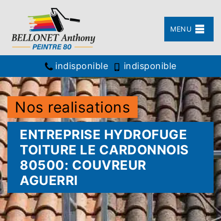
MENU
indisponible
indisponible
Nos realisations
ENTREPRISE HYDROFUGE
TOITURE LE CARDONNOIS
80500: COUVREUR
AGUERRI