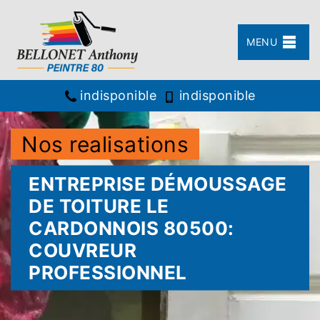
MENU
indisponible
indisponible
Nos realisations
ENTREPRISE DÉMOUSSAGE
DE TOITURE LE
CARDONNOIS 80500:
COUVREUR
PROFESSIONNEL