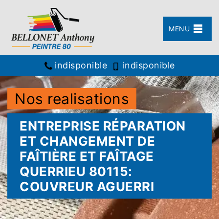
MENU
indisponible
indisponible
Nos realisations
ENTREPRISE RÉPARATION
ET CHANGEMENT DE
FAÎTIÈRE ET FAÎTAGE
QUERRIEU 80115:
COUVREUR AGUERRI