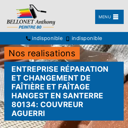
MENU
indisponible
indisponible
Nos realisations
ENTREPRISE RÉPARATION
ET CHANGEMENT DE
FAÎTIÈRE ET FAÎTAGE
HANGEST EN SANTERRE
80134: COUVREUR
AGUERRI