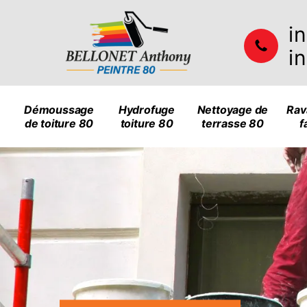
i
i
Démoussage
Hydrofuge
Nettoyage de
Rav
de toiture 80
toiture 80
terrasse 80
f