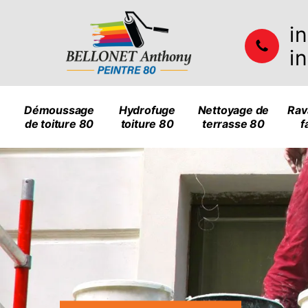
i
i
Démoussage
Hydrofuge
Nettoyage de
Rav
de toiture 80
toiture 80
terrasse 80
f