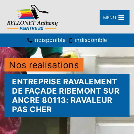
MENU
indisponible
indisponible
Nos realisations
ENTREPRISE RAVALEMENT
DE FAÇADE RIBEMONT SUR
ANCRE 80113: RAVALEUR
PAS CHER