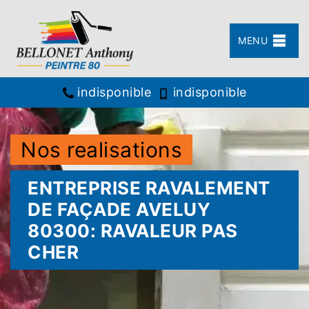
MENU
indisponible
indisponible
Nos realisations
ENTREPRISE RAVALEMENT
DE FAÇADE AVELUY
80300: RAVALEUR PAS
CHER