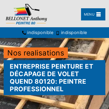
MENU
indisponible
indisponible
Nos realisations
ENTREPRISE PEINTURE ET
DÉCAPAGE DE VOLET
QUEND 80120: PEINTRE
PROFESSIONNEL