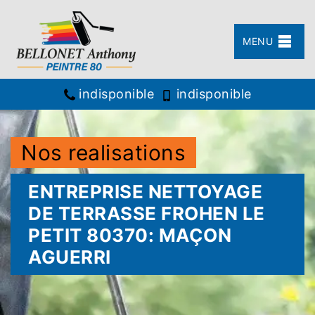
MENU
indisponible
indisponible
Nos realisations
ENTREPRISE NETTOYAGE
DE TERRASSE FROHEN LE
PETIT 80370: MAÇON
AGUERRI