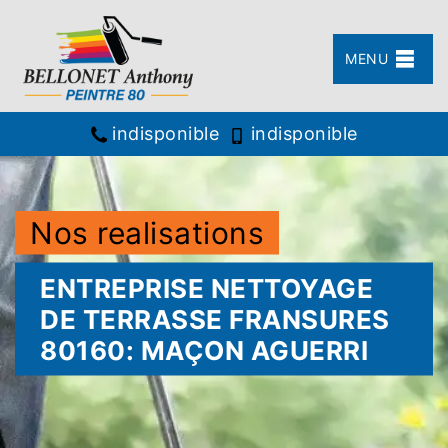
MENU
indisponible
indisponible
Nos realisations
ENTREPRISE NETTOYAGE
DE TERRASSE FRANSURES
80160: MAÇON AGUERRI