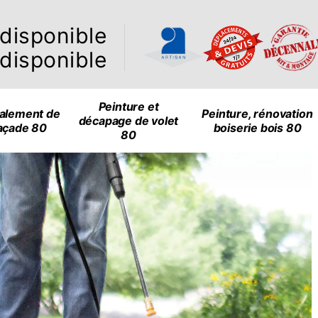
ndisponible
ndisponible
Peinture et
alement de
Peinture, rénovation
décapage de volet
açade 80
boiserie bois 80
80