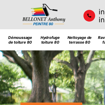
i
i
Démoussage
Hydrofuge
Nettoyage de
Rav
de toiture 80
toiture 80
terrasse 80
f