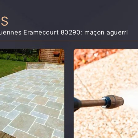
NS
Equennes Eramecourt 80290: maçon aguerri