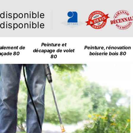
ndisponible
ndisponible
Peinture et
alement de
Peinture, rénovation
décapage de volet
açade 80
boiserie bois 80
80