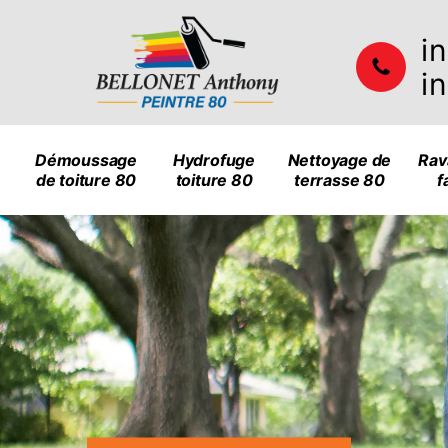
i
i
Démoussage
Hydrofuge
Nettoyage de
Rav
de toiture 80
toiture 80
terrasse 80
f