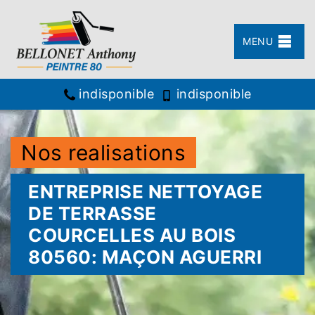
MENU
indisponible
indisponible
Nos realisations
ENTREPRISE NETTOYAGE
DE TERRASSE
COURCELLES AU BOIS
80560: MAÇON AGUERRI