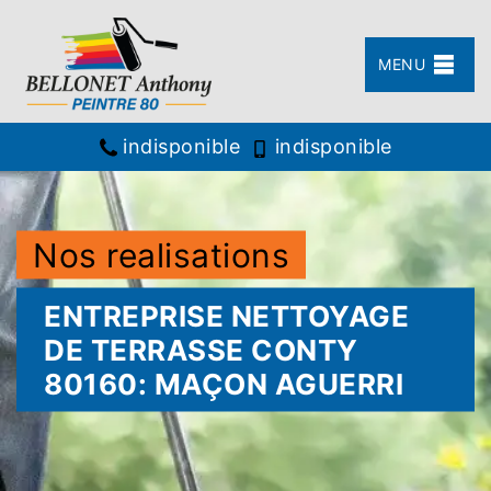
MENU
indisponible
indisponible
Nos realisations
ENTREPRISE NETTOYAGE
DE TERRASSE CONTY
80160: MAÇON AGUERRI