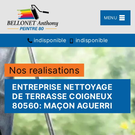
MENU
indisponible
indisponible
Nos realisations
ENTREPRISE NETTOYAGE
DE TERRASSE COIGNEUX
80560: MAÇON AGUERRI