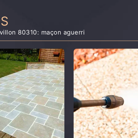
NS
villon 80310: maçon aguerri