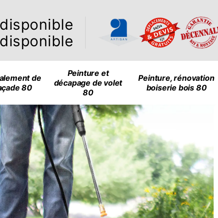
ndisponible
ndisponible
Peinture et
alement de
Peinture, rénovation
décapage de volet
açade 80
boiserie bois 80
80