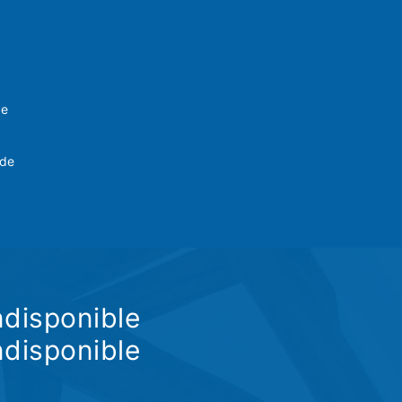
ve
 de
ndisponible
ndisponible