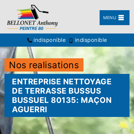
MENU
indisponible
indisponible
Nos realisations
ENTREPRISE NETTOYAGE
DE TERRASSE BUSSUS
BUSSUEL 80135: MAÇON
AGUERRI