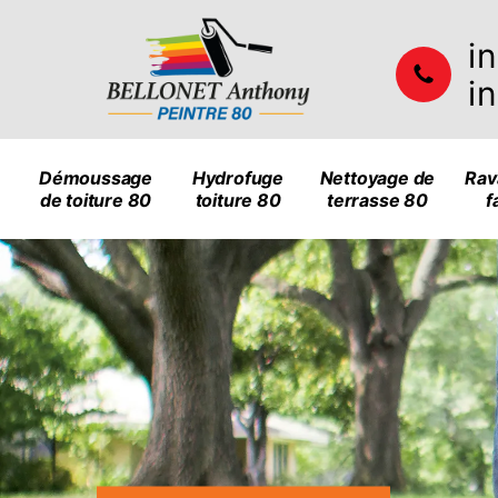
i
i
Démoussage
Hydrofuge
Nettoyage de
Rav
de toiture 80
toiture 80
terrasse 80
f