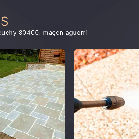
NS
rouchy 80400: maçon aguerri