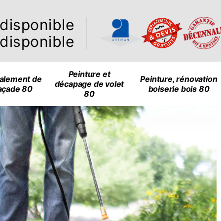
ndisponible
ndisponible
Peinture et
alement de
Peinture, rénovation
décapage de volet
açade 80
boiserie bois 80
80