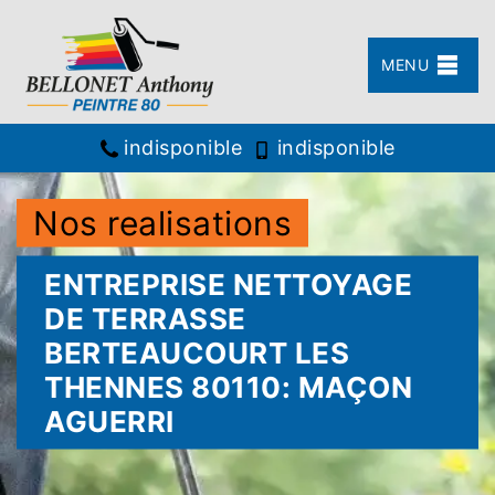
MENU
indisponible
indisponible
Nos realisations
ENTREPRISE NETTOYAGE
DE TERRASSE
BERTEAUCOURT LES
THENNES 80110: MAÇON
AGUERRI