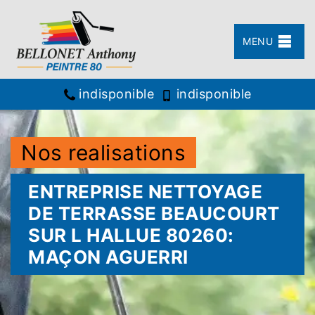
MENU
indisponible
indisponible
Nos realisations
ENTREPRISE NETTOYAGE
DE TERRASSE BEAUCOURT
SUR L HALLUE 80260:
MAÇON AGUERRI