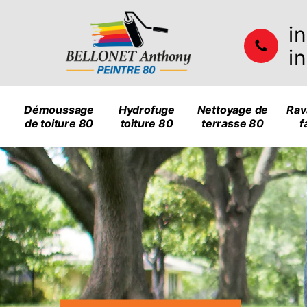
i
i
Démoussage
Hydrofuge
Nettoyage de
Rav
de toiture 80
toiture 80
terrasse 80
f