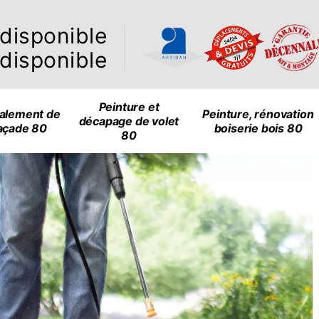
ndisponible
ndisponible
Peinture et
alement de
Peinture, rénovation
décapage de volet
açade 80
boiserie bois 80
80