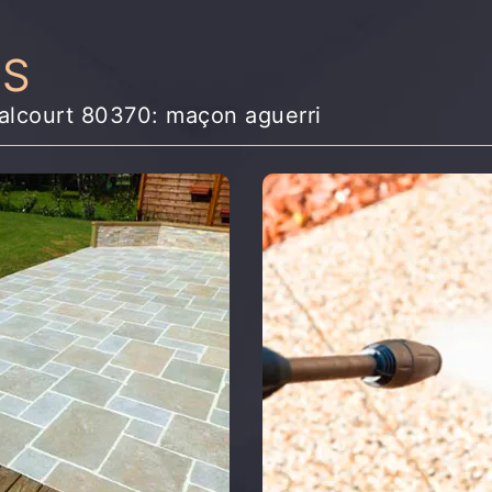
NS
ealcourt 80370: maçon aguerri