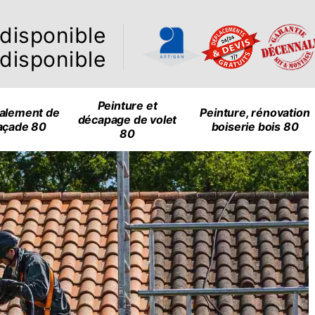
ndisponible
ndisponible
Peinture et
alement de
Peinture, rénovation
décapage de volet
açade 80
boiserie bois 80
80