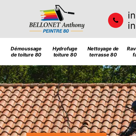
i
i
Démoussage
Hydrofuge
Nettoyage de
Rav
de toiture 80
toiture 80
terrasse 80
f