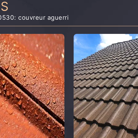
NS
80530: couvreur aguerri