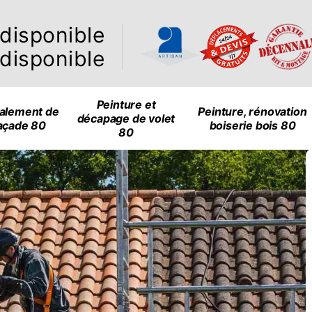
ndisponible
ndisponible
Peinture et
alement de
Peinture, rénovation
décapage de volet
açade 80
boiserie bois 80
80