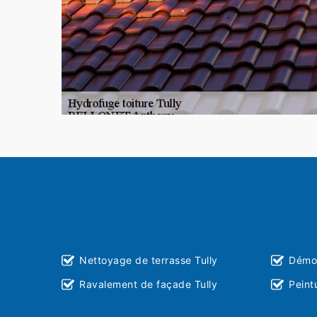
Nettoyage de terrasse Tully
Démou
Ravalement de façade Tully
Peint