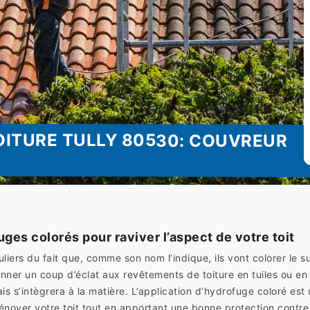
OITURE TULLY 80530: COUVREUR
es colorés pour raviver l’aspect de votre toit
iers du fait que, comme son nom l’indique, ils vont colorer le su
nner un coup d’éclat aux revêtements de toiture en tuiles ou en a
is s’intègrera à la matière. L’application d’hydrofuge coloré es
over votre toit tout en apportant une bonne protection contre 