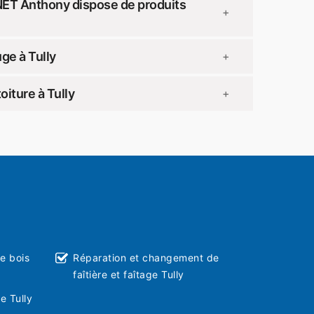
NET Anthony dispose de produits
+
ge à Tully
+
iture à Tully
+
ie bois
Réparation et changement de
faîtière et faîtage Tully
e Tully