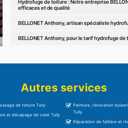
Hydrofuge de toiture : Notre entreprise BELLO
efficaces et de qualité
BELLONET Anthony, artisan spécialiste hydrofu
BELLONET Anthony, pour le tarif hydrofuge de to
Autres services
ssage de toiture Tully
Peinture, rénovation boiser
Tully
ure et décapage de volet Tully
Réparation de faîtière et riv