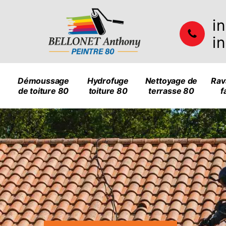
i
i
Démoussage
Hydrofuge
Nettoyage de
Rav
de toiture 80
toiture 80
terrasse 80
f