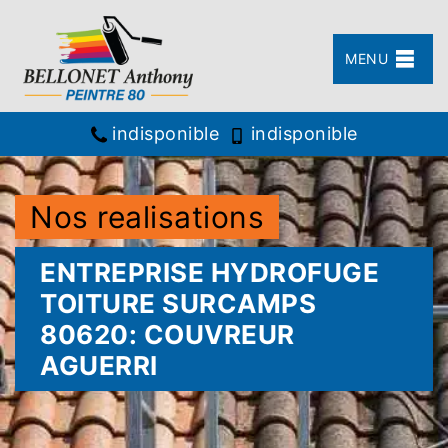
MENU
indisponible
indisponible
Nos realisations
ENTREPRISE HYDROFUGE
TOITURE SURCAMPS
80620: COUVREUR
AGUERRI