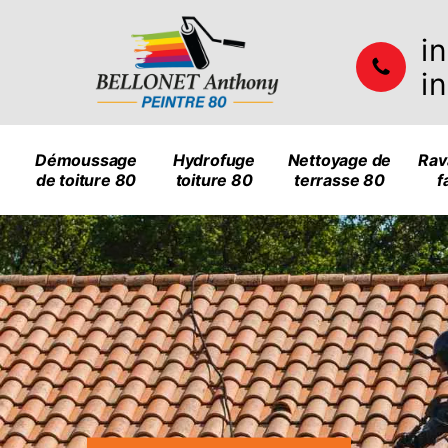
i
i
Démoussage
Hydrofuge
Nettoyage de
Rav
de toiture 80
toiture 80
terrasse 80
f