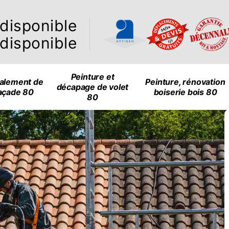
ndisponible
ndisponible
Peinture et
alement de
Peinture, rénovation
décapage de volet
açade 80
boiserie bois 80
80