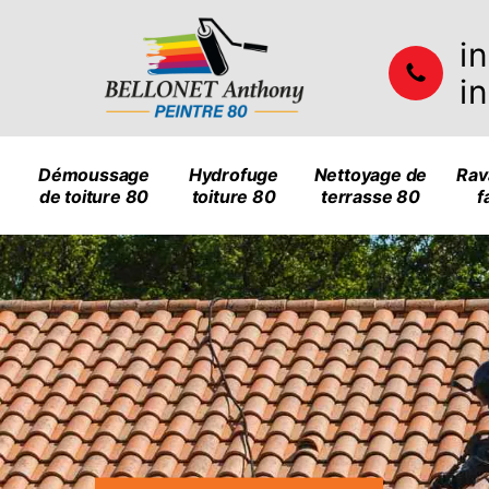
i
i
Démoussage
Hydrofuge
Nettoyage de
Rav
de toiture 80
toiture 80
terrasse 80
f