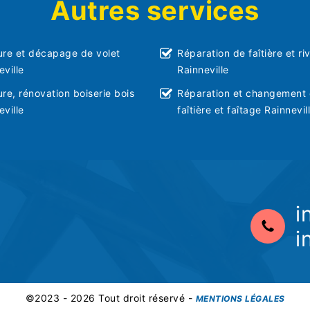
Autres services
ure et décapage de volet
Réparation de faîtière et ri
eville
Rainneville
ure, rénovation boiserie bois
Réparation et changement
eville
faîtière et faîtage Rainnevil
i
i
©2023 - 2026 Tout droit réservé -
MENTIONS LÉGALES