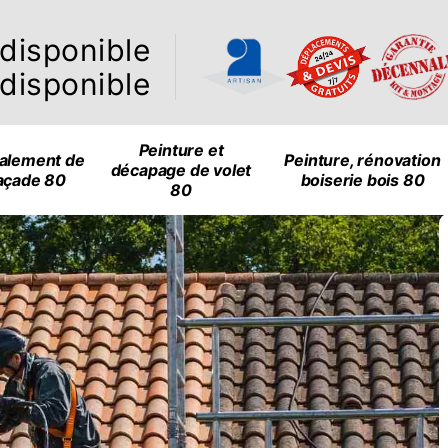
ndisponible
ndisponible
Peinture et
alement de
Peinture, rénovation
décapage de volet
açade 80
boiserie bois 80
80