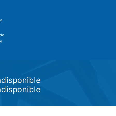
ve
 de
le
ndisponible
ndisponible