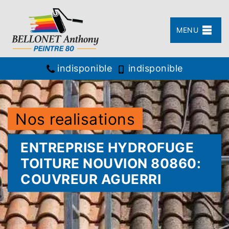
MENU
indisponible
indisponible
Nos realisations
ENTREPRISE HYDROFUGE
TOITURE NOUVION 80860:
COUVREUR AGUERRI