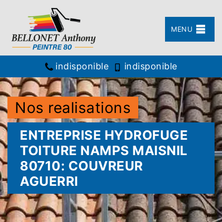
MENU
indisponible
indisponible
Nos realisations
ENTREPRISE HYDROFUGE
TOITURE NAMPS MAISNIL
80710: COUVREUR
AGUERRI