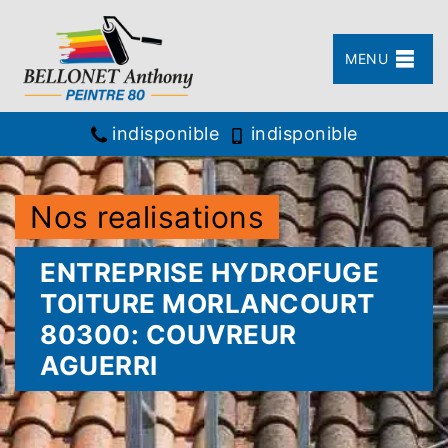
MENU
indisponible
indisponible
Nos realisations
ENTREPRISE HYDROFUGE
TOITURE MORLANCOURT
80300: COUVREUR
AGUERRI