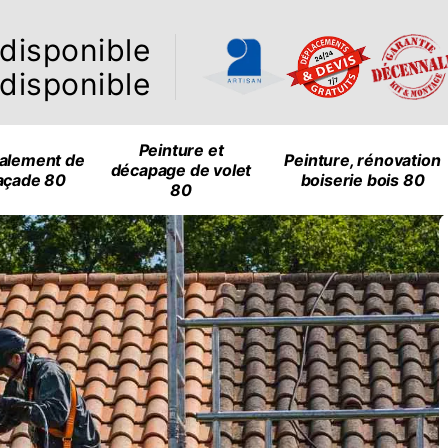
ndisponible
ndisponible
Peinture et
alement de
Peinture, rénovation
décapage de volet
açade 80
boiserie bois 80
80