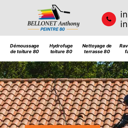
i
i
Démoussage
Hydrofuge
Nettoyage de
Rav
de toiture 80
toiture 80
terrasse 80
f