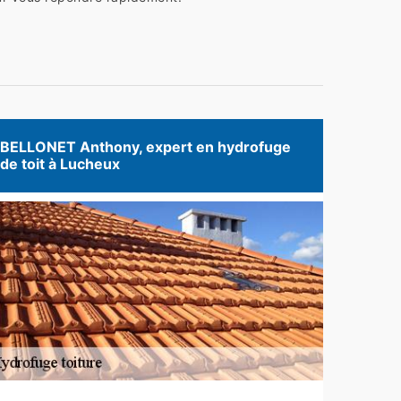
BELLONET Anthony, expert en hydrofuge
de toit à Lucheux