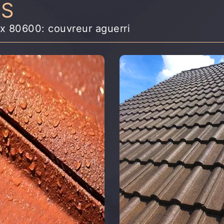
NS
ux 80600: couvreur aguerri