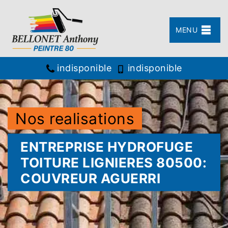
MENU
indisponible
indisponible
Nos realisations
ENTREPRISE HYDROFUGE
TOITURE LIGNIERES 80500:
COUVREUR AGUERRI