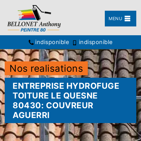
MENU
indisponible
indisponible
Nos realisations
ENTREPRISE HYDROFUGE
TOITURE LE QUESNE
80430: COUVREUR
AGUERRI