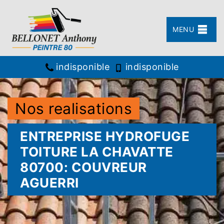
MENU
indisponible
indisponible
Nos realisations
ENTREPRISE HYDROFUGE
TOITURE LA CHAVATTE
80700: COUVREUR
AGUERRI