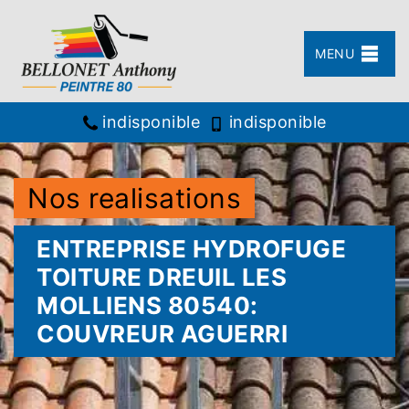
MENU
indisponible
indisponible
Nos realisations
ENTREPRISE HYDROFUGE
TOITURE DREUIL LES
MOLLIENS 80540:
COUVREUR AGUERRI