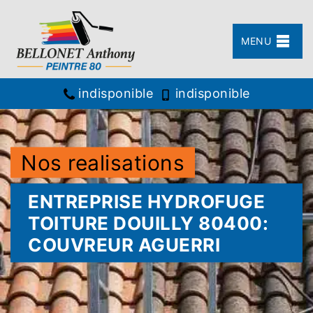
MENU
indisponible
indisponible
Nos realisations
ENTREPRISE HYDROFUGE
TOITURE DOUILLY 80400:
COUVREUR AGUERRI