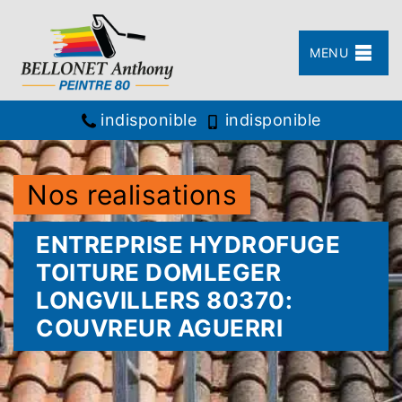
MENU
indisponible
indisponible
Nos realisations
ENTREPRISE HYDROFUGE
TOITURE DOMLEGER
LONGVILLERS 80370:
COUVREUR AGUERRI