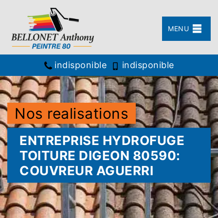
MENU
indisponible
indisponible
Nos realisations
ENTREPRISE HYDROFUGE
TOITURE DIGEON 80590:
COUVREUR AGUERRI