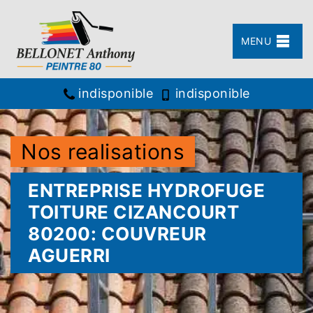
MENU
indisponible
indisponible
Nos realisations
ENTREPRISE HYDROFUGE
TOITURE CIZANCOURT
80200: COUVREUR
AGUERRI