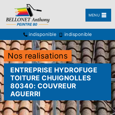
MENU
indisponible
indisponible
Nos realisations
ENTREPRISE HYDROFUGE
TOITURE CHUIGNOLLES
80340: COUVREUR
AGUERRI