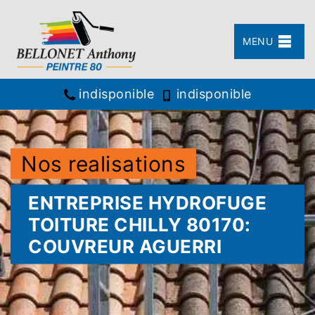
MENU
indisponible
indisponible
Nos realisations
ENTREPRISE HYDROFUGE
TOITURE CHILLY 80170:
COUVREUR AGUERRI