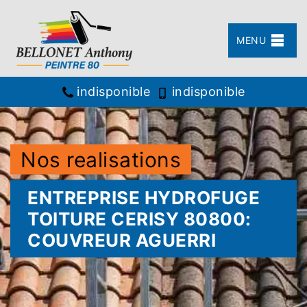
MENU
indisponible
indisponible
Nos realisations
ENTREPRISE HYDROFUGE
TOITURE CERISY 80800:
COUVREUR AGUERRI