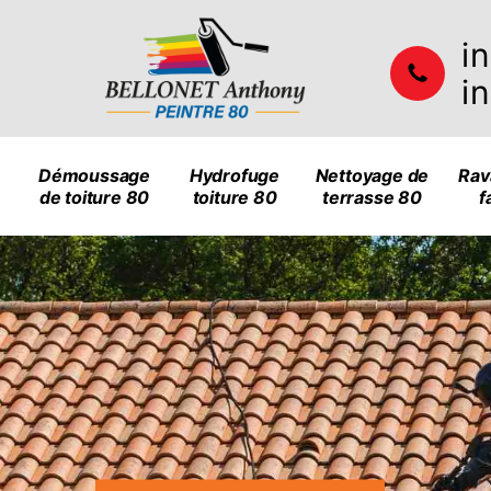
i
i
Démoussage
Hydrofuge
Nettoyage de
Rav
de toiture 80
toiture 80
terrasse 80
f