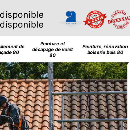
ndisponible
ndisponible
Peinture et
alement de
Peinture, rénovation
décapage de volet
açade 80
boiserie bois 80
80