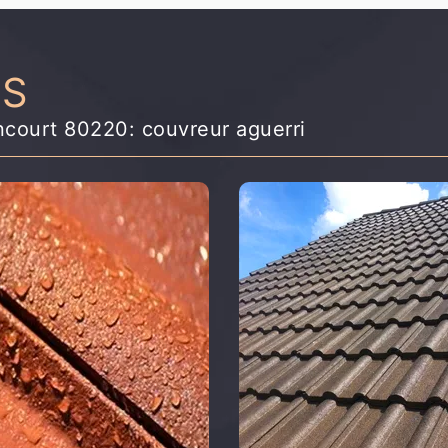
NS
ncourt 80220: couvreur aguerri