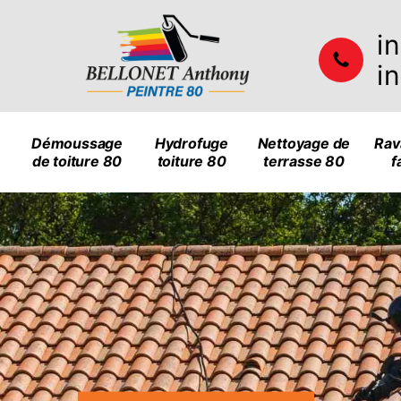
i
i
Démoussage
Hydrofuge
Nettoyage de
Rav
de toiture 80
toiture 80
terrasse 80
f