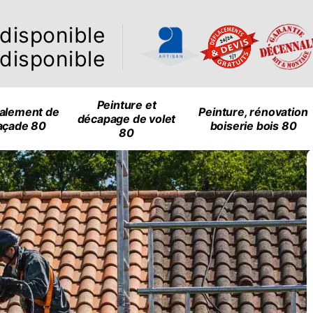
ndisponible
ndisponible
Peinture et
alement de
Peinture, rénovation
décapage de volet
açade 80
boiserie bois 80
80