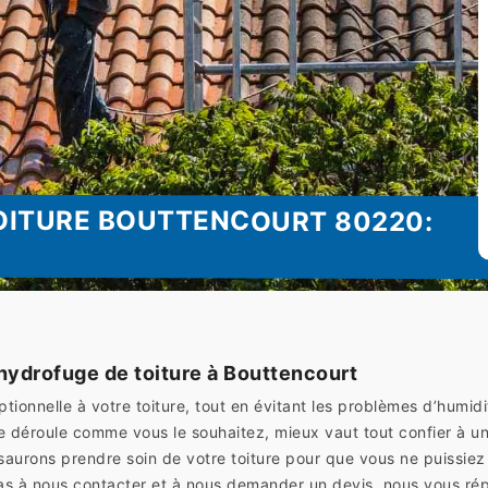
OITURE BOUTTENCOURT 80220:
hydrofuge de toiture à Bouttencourt
tionnelle à votre toiture, tout en évitant les problèmes d’humid
e déroule comme vous le souhaitez, mieux vaut tout confier à u
urons prendre soin de votre toiture pour que vous ne puissiez
t pas à nous contacter et à nous demander un devis, nous vous r