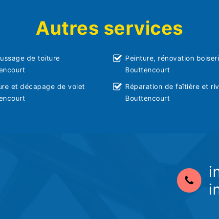
Autres services
ssage de toiture
Peinture, rénovation boiser
encourt
Bouttencourt
ure et décapage de volet
Réparation de faîtière et ri
encourt
Bouttencourt
i
i