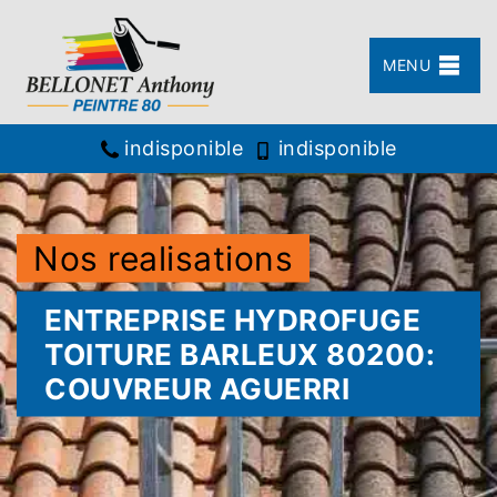
MENU
indisponible
indisponible
Nos realisations
ENTREPRISE HYDROFUGE
TOITURE BARLEUX 80200:
COUVREUR AGUERRI