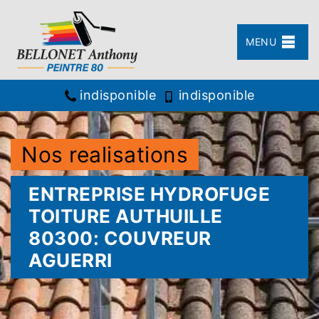
MENU
indisponible
indisponible
Nos realisations
ENTREPRISE HYDROFUGE
TOITURE AUTHUILLE
80300: COUVREUR
AGUERRI