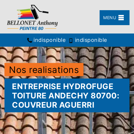
MENU
indisponible
indisponible
Nos realisations
ENTREPRISE HYDROFUGE
TOITURE ANDECHY 80700:
COUVREUR AGUERRI