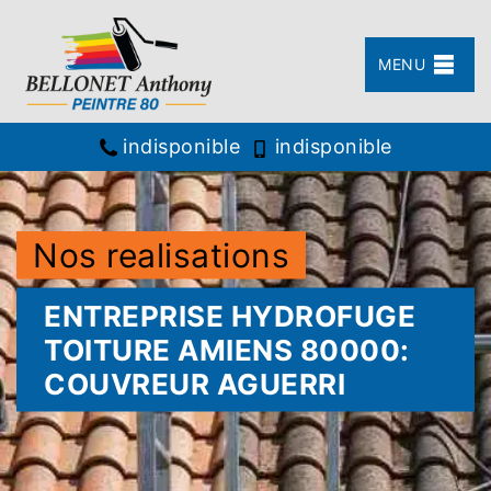
MENU
indisponible
indisponible
Nos realisations
ENTREPRISE HYDROFUGE
TOITURE AMIENS 80000:
COUVREUR AGUERRI