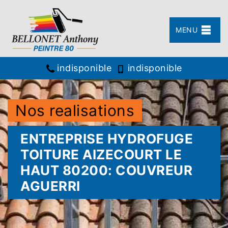
MENU
indisponible
indisponible
Nos realisations
ENTREPRISE HYDROFUGE
TOITURE AIZECOURT LE
HAUT 80200: COUVREUR
AGUERRI